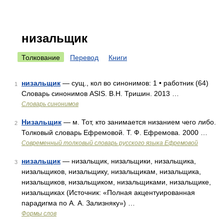
низальщик
Толкование
Перевод
Книги
низальщик
— сущ., кол во синонимов: 1 • работник (64)
1
Словарь синонимов ASIS. В.Н. Тришин. 2013 …
Словарь синонимов
Низальщик
— м. Тот, кто занимается низанием чего либо.
2
Толковый словарь Ефремовой. Т. Ф. Ефремова. 2000 …
Современный толковый словарь русского языка Ефремовой
низальщик
— низальщик, низальщики, низальщика,
3
низальщиков, низальщику, низальщикам, низальщика,
низальщиков, низальщиком, низальщиками, низальщике,
низальщиках (Источник: «Полная акцентуированная
парадигма по А. А. Зализняку») …
Формы слов