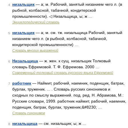
низальщик
— а; м. Рабочий, занятый низанием чего л. (в
4
рыбной, колбасной, табачной, кондитерской
промышленности). ◁ Низальщица, ы; ж …
Энциклопедический словарь
низальщик
— а; м. см. тж. низальщица Рабочий, занятый
5
низанием чего л. (в рыбной, колбасной, табачной,
кондитерской промышленности) …
Словарь многих выражений
Низальщица
— ж. жен. к сущ. низальщик Толковый
6
словарь Ефремовой. Т. Ф. Ефремова. 2000 …
Современный толковый словарь русского языка Ефремовой
работник
— Наймит, рабочий, наемник, поденщик, батрак,
7
бурлак, труженик. ... . Словарь русских синонимов и
сходных по смыслу выражений. под. ред. Н. Абрамова, М.:
Русские словари, 1999. работник наймит, рабочий, наемник,
поденщик, батрак, бурлак, труженик;&#8230; …
Словарь синонимов
низальщица
— см. низальщик; ы; ж …
8